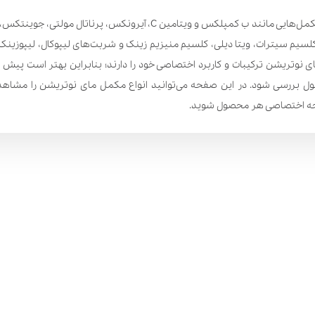
محصولات مای نوتریشن شامل مکمل‌هایی مانند ب کمپلکس و ویتامین C، آی
مپلکس، کلاژن و ویتامین C، کلسیم سیترات، ویتا دیلی، کلسیم منیزیم زینک و شربت‌های لیپوکال، ل
 نوتریشن ترکیبات و کاربرد اختصاصی خود را دارند؛ بنابراین بهتر است پیش
بررسی شود. در این صفحه می‌توانید انواع مکمل مای نوتریشن را مشاهده ک
فحه اختصاصی هر محصول شوید.