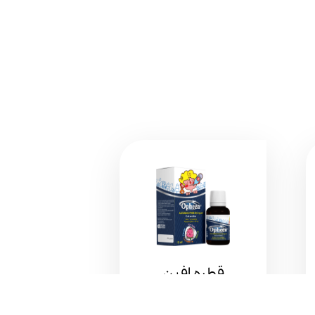
قطره افین
مشاهده بیشتر