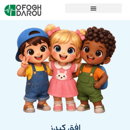
افق کیدز