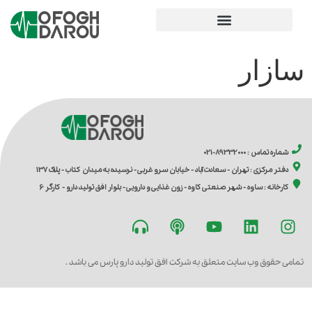
سازار
شماره تماس : 89332000-021
دفتر مرکزی : تهران - سعادت آباد - خیابان سرو غربی - نرسیده به میدان کتاب - پلاک 137
کارخانه : ساوه - شهر صنعتی کاوه - زون غذایی و دارویی - بلوار افق تولید دارو - کارگر 6
تمامی حقوق وب سایت متعلق به شرکت افق تولید دارو پارس می باشد .