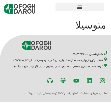
متوسیلا
شماره تماس : 89332000-021
دفتر مرکزی : تهران - سعادت آباد - خیابان سرو غربی - نرسیده به میدان کتاب - پلاک 137
کارخانه : ساوه - شهر صنعتی کاوه - زون غذایی و دارویی - بلوار افق تولید دارو - کارگر 6
تمامی حقوق وب سایت متعلق به شرکت افق تولید دارو پارس می باشد .