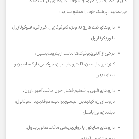
قبل از مصرف این دارو، چنانچه از داروهای زیر استفاده
می‌نمایید، پزشک خود را مطلع سازید:
داروهای ضد قارچ به ویژه کتوکونازول خوراکی، فلوکونازول
یا وریکونازول
برخی از آنتی‌بیوتیک‌ها مانند اریترومایسین،
کلاریترومایسین، تلیترومایسین، موکسی‌فلوکساسین و
پنتامیدین
داروهای قلبی یا تنظیم فشار خون مانند آمیودارون،
دروندارون، کینیدین، دیسوپیرامید، دوفتیلید، سوتالول،
دیلتیازم، وراپامیل
داروهای سایکوز یا روان‌پریشی مانند هالوپریدول،
پیموزاید، سرتیندول